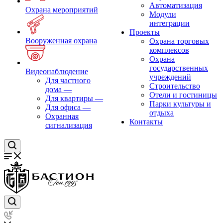
Автоматизация
Охрана мероприятий
Модули
интеграции
Проекты
Вооруженная охрана
Охрана торговых
комплексов
Охрана
государственных
Видеонаблюдение
учреждений
Для частного
Строительство
дома
—
Отели и гостиницы
Для квартиры
—
Парки культуры и
Для офиса
—
отдыха
Охранная
Контакты
сигнализация