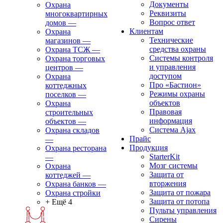
Документы
Охрана
Реквизиты
многоквартирных
Вопрос ответ
домов
—
Клиентам
Охрана
Технические
магазинов
—
средства охраны
Охрана ТСЖ
—
Системы контроля
Охрана торговых
и управления
центров
—
доступом
Охрана
Про «Бастион»
коттеджных
Режимы охраны
поселков
—
объектов
Охрана
Правовая
строительных
информация
объектов
—
Сиcтема Ajax
Охрана складов
Прайс
—
Продукция
Охрана ресторана
StarterKit
—
Мозг системы
Охрана
Защита от
коттеджей
—
вторжения
Охрана банков
—
Защита от пожара
Охрана стройки
Защита от потопа
+ Ещё 4
Пульты управления
Сирены