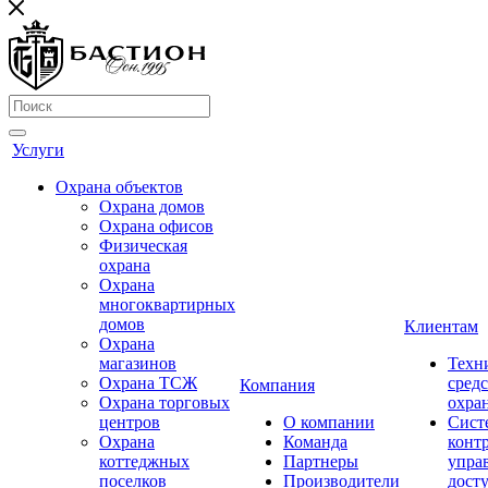
Услуги
Охрана объектов
Охрана домов
Охрана офисов
Физическая
охрана
Охрана
многоквартирных
домов
Клиентам
Охрана
магазинов
Техн
Охрана ТСЖ
средс
Компания
Охрана торговых
охра
центров
О компании
Сист
Охрана
Команда
конт
коттеджных
Партнеры
упра
поселков
Производители
дост