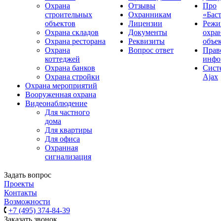
Охрана
Отзывы
Про
строительных
Охранникам
«Бас
объектов
Лицензии
Реж
Охрана складов
Документы
охра
Охрана ресторана
Реквизиты
объе
Охрана
Вопрос ответ
Прав
коттеджей
инфо
Охрана банков
Сиcт
Охрана стройки
Ajax
Охрана мероприятий
Вооруженная охрана
Видеонаблюдение
Для частного
дома
Для квартиры
Для офиса
Охранная
сигнализация
Задать вопрос
Проекты
Контакты
Возможности
+7 (495) 374-84-39
Заказать звонок