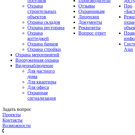
поселков
Производители
дост
Охрана
Отзывы
Про
строительных
Охранникам
«Бас
объектов
Лицензии
Реж
Охрана складов
Документы
охра
Охрана ресторана
Реквизиты
объе
Охрана
Вопрос ответ
Прав
коттеджей
инфо
Охрана банков
Сиcт
Охрана стройки
Ajax
Охрана мероприятий
Вооруженная охрана
Видеонаблюдение
Для частного
дома
Для квартиры
Для офиса
Охранная
сигнализация
Задать вопрос
Проекты
Контакты
Возможности