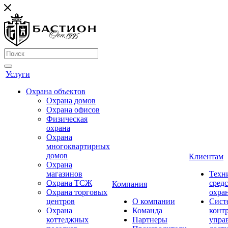
Услуги
Охрана объектов
Охрана домов
Охрана офисов
Физическая
охрана
Охрана
многоквартирных
домов
Клиентам
Охрана
магазинов
Техн
Охрана ТСЖ
средс
Компания
Охрана торговых
охра
центров
О компании
Сист
Охрана
Команда
конт
коттеджных
Партнеры
упра