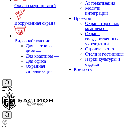
Автоматизация
Охрана мероприятий
Модули
интеграции
Проекты
Вооруженная охрана
Охрана торговых
комплексов
Охрана
государственных
Видеонаблюдение
учреждений
Для частного
Строительство
дома
—
Отели и гостиницы
Для квартиры
—
Парки культуры и
Для офиса
—
отдыха
Охранная
Контакты
сигнализация