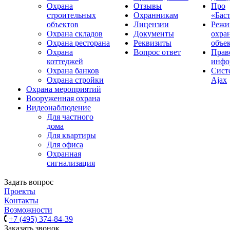
Охрана
Отзывы
Про
строительных
Охранникам
«Бас
объектов
Лицензии
Реж
Охрана складов
Документы
охра
Охрана ресторана
Реквизиты
объе
Охрана
Вопрос ответ
Прав
коттеджей
инфо
Охрана банков
Сиcт
Охрана стройки
Ajax
Охрана мероприятий
Вооруженная охрана
Видеонаблюдение
Для частного
дома
Для квартиры
Для офиса
Охранная
сигнализация
Задать вопрос
Проекты
Контакты
Возможности
+7 (495) 374-84-39
Заказать звонок