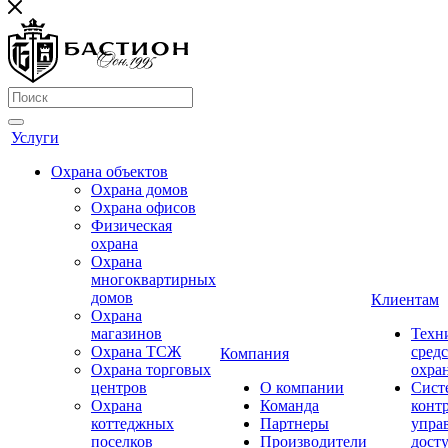
Услуги
Охрана объектов
Охрана домов
Охрана офисов
Физическая
охрана
Охрана
многоквартирных
домов
Клиентам
Охрана
магазинов
Техн
Охрана ТСЖ
средс
Компания
Охрана торговых
охра
центров
О компании
Сист
Охрана
Команда
конт
коттеджных
Партнеры
упра
поселков
Производители
дост