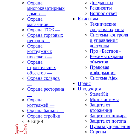
Документы
Охрана
Реквизиты
многоквартирных
Вопрос ответ
домов
—
Клиентам
Охрана
Технические
магазинов
—
средства охраны
Охрана ТСЖ
—
Системы контроля
Охрана торговых
и управления
центров
—
доступом
Охрана
Про «Бастион»
коттеджных
Режимы охраны
поселков
—
объектов
Охрана
Правовая
строительных
информация
объектов
—
Сиcтема Ajax
Охрана складов
Прайс
—
Продукция
Охрана ресторана
StarterKit
—
Мозг системы
Охрана
Защита от
коттеджей
—
вторжения
Охрана банков
—
Защита от пожара
Охрана стройки
Защита от потопа
+ Ещё 4
Пульты управления
Сирены