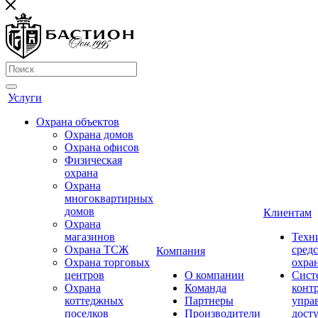
Услуги
Охрана объектов
Охрана домов
Охрана офисов
Физическая
охрана
Охрана
многоквартирных
домов
Клиентам
Охрана
магазинов
Техн
Охрана ТСЖ
средс
Компания
Охрана торговых
охра
центров
О компании
Сист
Охрана
Команда
конт
коттеджных
Партнеры
упра
поселков
Производители
дост