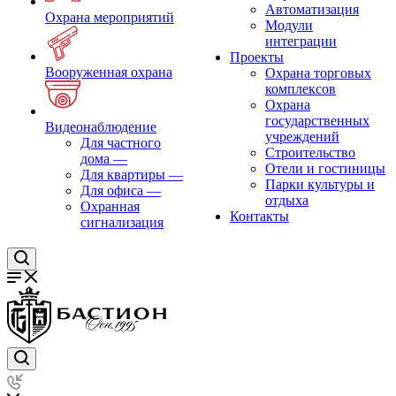
Автоматизация
Охрана мероприятий
Модули
интеграции
Проекты
Вооруженная охрана
Охрана торговых
комплексов
Охрана
государственных
Видеонаблюдение
учреждений
Для частного
Строительство
дома
—
Отели и гостиницы
Для квартиры
—
Парки культуры и
Для офиса
—
отдыха
Охранная
Контакты
сигнализация