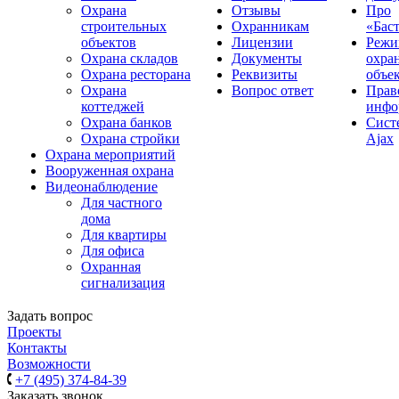
Охрана
Отзывы
Про
строительных
Охранникам
«Бас
объектов
Лицензии
Реж
Охрана складов
Документы
охра
Охрана ресторана
Реквизиты
объе
Охрана
Вопрос ответ
Прав
коттеджей
инфо
Охрана банков
Сиcт
Охрана стройки
Ajax
Охрана мероприятий
Вооруженная охрана
Видеонаблюдение
Для частного
дома
Для квартиры
Для офиса
Охранная
сигнализация
Задать вопрос
Проекты
Контакты
Возможности
+7 (495) 374-84-39
Заказать звонок