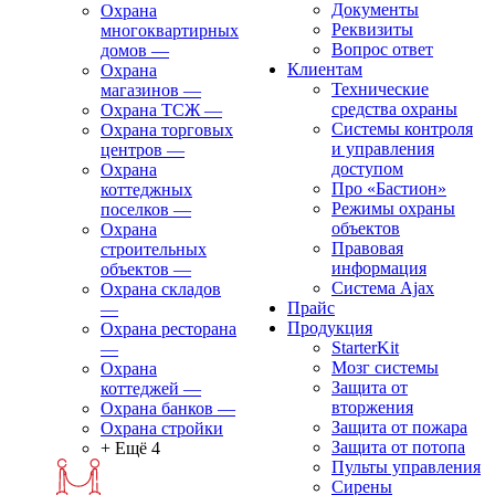
Документы
Охрана
Реквизиты
многоквартирных
Вопрос ответ
домов
—
Клиентам
Охрана
Технические
магазинов
—
средства охраны
Охрана ТСЖ
—
Системы контроля
Охрана торговых
и управления
центров
—
доступом
Охрана
Про «Бастион»
коттеджных
Режимы охраны
поселков
—
объектов
Охрана
Правовая
строительных
информация
объектов
—
Сиcтема Ajax
Охрана складов
Прайс
—
Продукция
Охрана ресторана
StarterKit
—
Мозг системы
Охрана
Защита от
коттеджей
—
вторжения
Охрана банков
—
Защита от пожара
Охрана стройки
Защита от потопа
+ Ещё 4
Пульты управления
Сирены