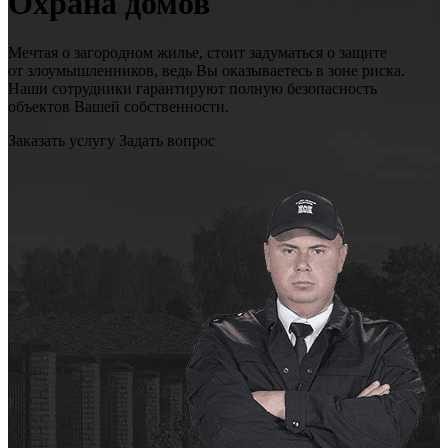
Охрана домов
Мечтая о загородном жилье, стоит задуматься о защите
от злоумышленников, ведь Вы оказываетесь в зоне риска.
Наши сотрудники гарантируют полную безопасность
объектов Вашей собственности.
Заказать услугу
Задать вопрос