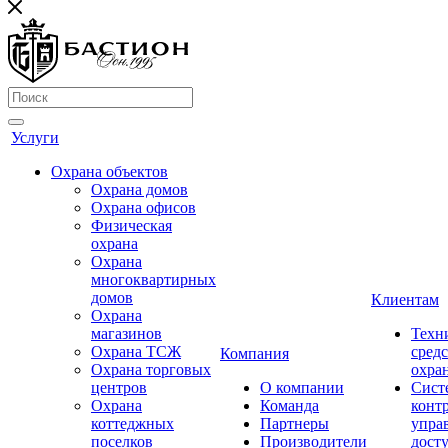
Услуги
Охрана объектов
Охрана домов
Охрана офисов
Физическая
охрана
Охрана
многоквартирных
домов
Клиентам
Охрана
магазинов
Техн
Охрана ТСЖ
средс
Компания
Охрана торговых
охра
центров
О компании
Сист
Охрана
Команда
конт
коттеджных
Партнеры
упра
поселков
Производители
дост