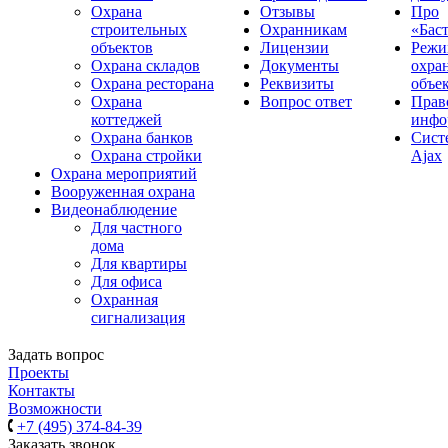
Охрана
Отзывы
Про
строительных
Охранникам
«Бас
объектов
Лицензии
Реж
Охрана складов
Документы
охра
Охрана ресторана
Реквизиты
объе
Охрана
Вопрос ответ
Прав
коттеджей
инфо
Охрана банков
Сиcт
Охрана стройки
Ajax
Охрана мероприятий
Вооруженная охрана
Видеонаблюдение
Для частного
дома
Для квартиры
Для офиса
Охранная
сигнализация
Задать вопрос
Проекты
Контакты
Возможности
+7 (495) 374-84-39
Заказать звонок