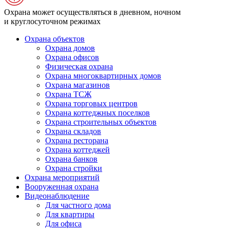
Охрана может осуществляться в дневном, ночном
и круглосуточном режимах
Охрана объектов
Охрана домов
Охрана офисов
Физическая охрана
Охрана многоквартирных домов
Охрана магазинов
Охрана ТСЖ
Охрана торговых центров
Охрана коттеджных поселков
Охрана строительных объектов
Охрана складов
Охрана ресторана
Охрана коттеджей
Охрана банков
Охрана стройки
Охрана мероприятий
Вооруженная охрана
Видеонаблюдение
Для частного дома
Для квартиры
Для офиса