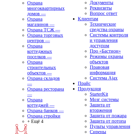
Документы
Охрана
Реквизиты
многоквартирных
Вопрос ответ
домов
—
Клиентам
Охрана
Технические
магазинов
—
средства охраны
Охрана ТСЖ
—
Системы контроля
Охрана торговых
и управления
центров
—
доступом
Охрана
Про «Бастион»
коттеджных
Режимы охраны
поселков
—
объектов
Охрана
Правовая
строительных
информация
объектов
—
Сиcтема Ajax
Охрана складов
Прайс
—
Продукция
Охрана ресторана
StarterKit
—
Мозг системы
Охрана
Защита от
коттеджей
—
вторжения
Охрана банков
—
Защита от пожара
Охрана стройки
Защита от потопа
+ Ещё 4
Пульты управления
Сирены