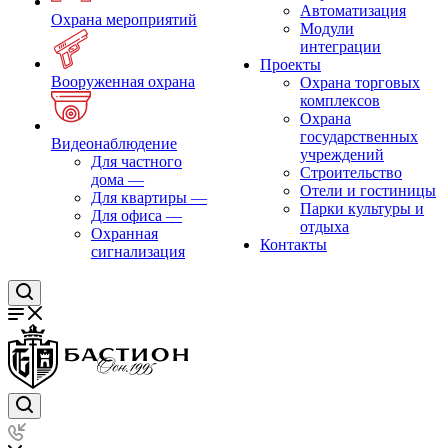
Автоматизация
Охрана мероприятий
Модули
интеграции
Проекты
Вооруженная охрана
Охрана торговых
комплексов
Охрана
государственных
Видеонаблюдение
учреждений
Для частного
Строительство
дома
—
Отели и гостиницы
Для квартиры
—
Парки культуры и
Для офиса
—
отдыха
Охранная
Контакты
сигнализация